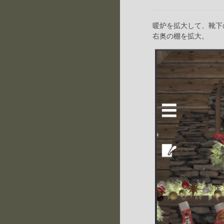
暖炉を拡大して、靴下
右奥の棚を拡大。