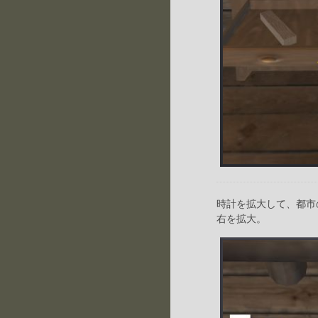
時計を拡大して、都市
右を拡大。