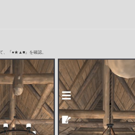
て、『●★▲■』を確認。