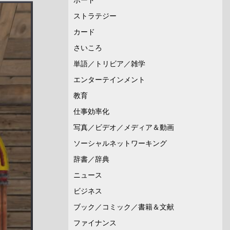
ストラテジー
カード
さいころ
単語／トリビア／雑学
エンターテインメント
教育
仕事効率化
写真／ビデオ／メディア＆動画
ソーシャルネットワーキング
辞書／辞典
ニュース
ビジネス
ブック／コミック／書籍＆文献
ファイナンス