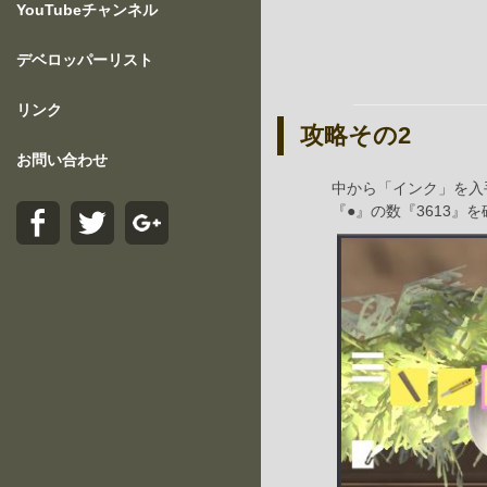
YouTubeチャンネル
デベロッパーリスト
リンク
攻略その2
お問い合わせ
中から「インク」を入
『●』の数『3613』