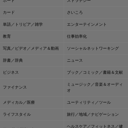
ボード
ストラテジー
カード
さいころ
単語／トリビア／雑学
エンターテインメント
教育
仕事効率化
写真／ビデオ／メディア＆動画
ソーシャルネットワーキング
辞書／辞典
ニュース
ビジネス
ブック／コミック／書籍＆文献
ミュージック／音楽＆オーディ
ファイナンス
オ
メディカル／医療
ユーティリティ／ツール
ライフスタイル
旅行／地域／ナビゲーション
ヘルスケア／フィットネス／健