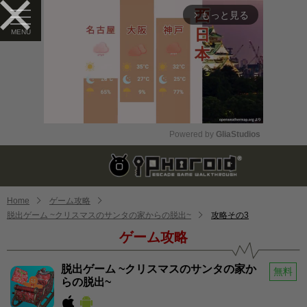
もっと見る
arrow_forward_ios
Powered by 
GliaStudios
Mute
Home
ゲーム攻略
脱出ゲーム ~クリスマスのサンタの家からの脱出~
攻略その3
ゲーム攻略
脱出ゲーム ~クリスマスのサンタの家か
無料
らの脱出~