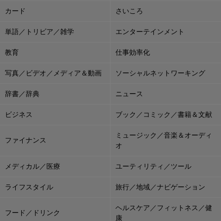
カード
さいころ
単語／トリビア／雑学
エンターテインメント
教育
仕事効率化
写真／ビデオ／メディア＆動画
ソーシャルネットワーキング
辞書／辞典
ニュース
ビジネス
ブック／コミック／書籍＆文献
ミュージック／音楽＆オーディ
ファイナンス
オ
メディカル／医療
ユーティリティ／ツール
ライフスタイル
旅行／地域／ナビゲーション
ヘルスケア／フィットネス／健
フード／ドリンク
康