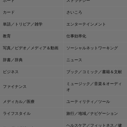
ボード
ストラテジー
カード
さいころ
単語／トリビア／雑学
エンターテインメント
教育
仕事効率化
写真／ビデオ／メディア＆動画
ソーシャルネットワーキング
辞書／辞典
ニュース
ビジネス
ブック／コミック／書籍＆文献
ミュージック／音楽＆オーディ
ファイナンス
オ
メディカル／医療
ユーティリティ／ツール
ライフスタイル
旅行／地域／ナビゲーション
ヘルスケア／フィットネス／健