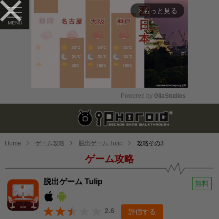
もっと見る
arrow_forward_ios
Powered by 
GliaStudios
Mute
Home
ゲーム攻略
脱出ゲーム Tulip
攻略その3
ゲーム攻略
脱出ゲーム Tulip
無料
2.6
評価する