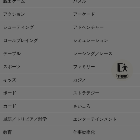
脱出ゲーム
パズル
アクション
アーケード
シューティング
アドベンチャー
ロールプレイング
シミュレーション
テーブル
レーシング／レース
スポーツ
ファミリー
キッズ
カジノ
ボード
ストラテジー
カード
さいころ
単語／トリビア／雑学
エンターテインメント
教育
仕事効率化