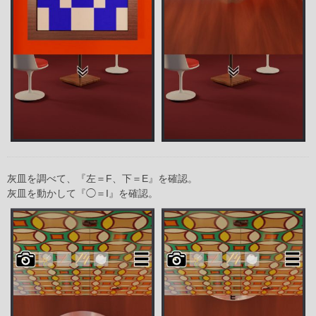
灰皿を調べて、『左＝F、下＝E』を確認。
灰皿を動かして『◯＝I』を確認。