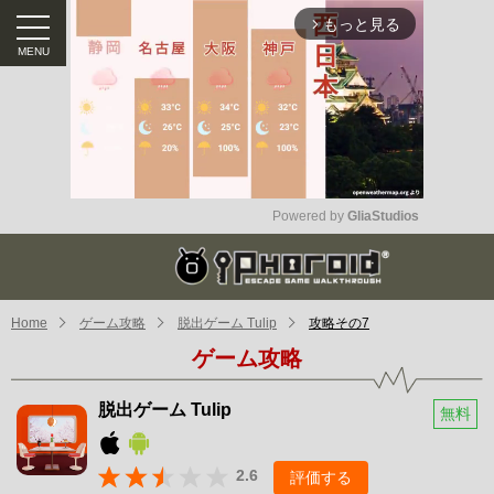
もっと見る
arrow_forward_ios
Powered by 
GliaStudios
Mute
Home
ゲーム攻略
脱出ゲーム Tulip
攻略その7
ゲーム攻略
脱出ゲーム Tulip
無料
2.6
評価する