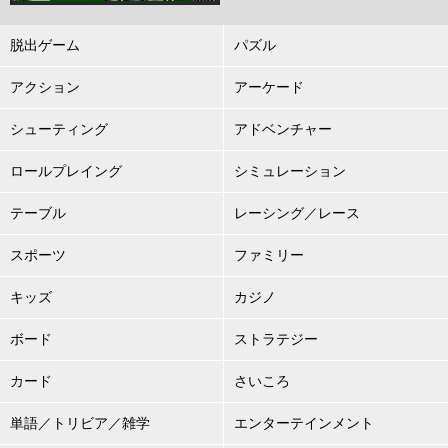
脱出ゲーム
パズル
アクション
アーケード
シューティング
アドベンチャー
ロールプレイング
シミュレーション
テーブル
レーシング／レース
スポーツ
ファミリー
キッズ
カジノ
ボード
ストラテジー
カード
さいころ
単語／トリビア／雑学
エンターテインメント