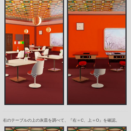
右のテーブルの上の灰皿を調べて、『右＝C、上＝O』を確認。