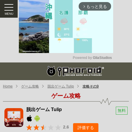
もっと見る
arrow_forward_ios
Powered by 
GliaStudios
Mute
Home
ゲーム攻略
脱出ゲーム Tulip
攻略その9
ゲーム攻略
脱出ゲーム Tulip
無料
2.6
評価する