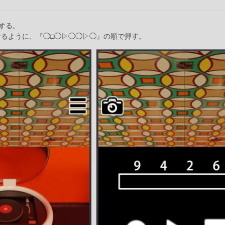
する。
I』となるように、『◯□◯▷◯◯▷◯』の順で押す。