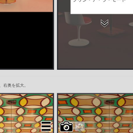
、右奥を拡大。