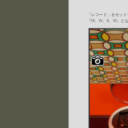
「レコード」をセット
『IX、IV、II、V