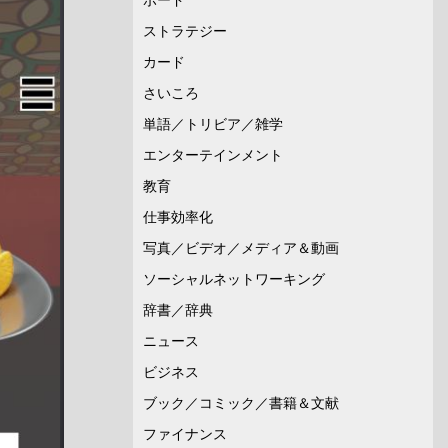
ストラテジー
カード
さいころ
単語／トリビア／雑学
エンターテインメント
教育
仕事効率化
写真／ビデオ／メディア＆動画
ソーシャルネットワーキング
辞書／辞典
ニュース
ビジネス
ブック／コミック／書籍＆文献
ファイナンス