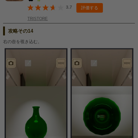
3.7
評価する
TRISTORE
攻略その14
右の壺を覗き込む。