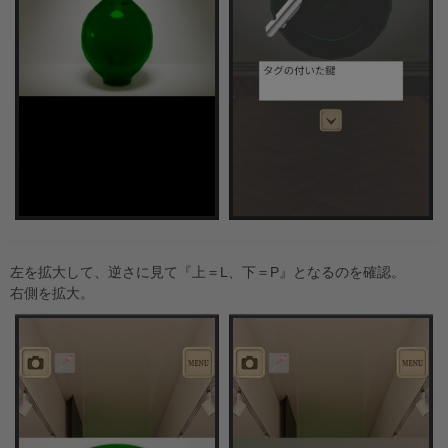
左を拡大して、逆さに見て『上＝L、下＝P』となるのを確認。
右側を拡大。