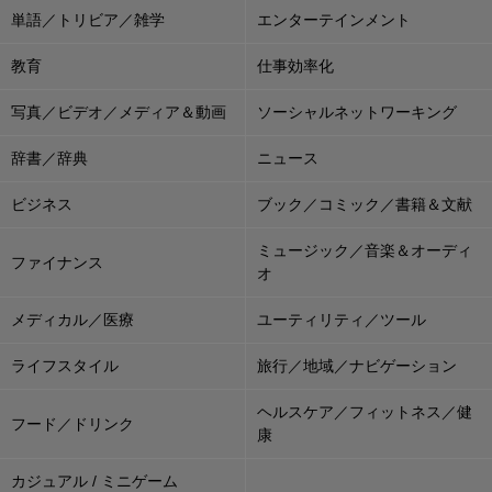
単語／トリビア／雑学
エンターテインメント
教育
仕事効率化
写真／ビデオ／メディア＆動画
ソーシャルネットワーキング
辞書／辞典
ニュース
ビジネス
ブック／コミック／書籍＆文献
ミュージック／音楽＆オーディ
ファイナンス
オ
メディカル／医療
ユーティリティ／ツール
ライフスタイル
旅行／地域／ナビゲーション
ヘルスケア／フィットネス／健
フード／ドリンク
康
カジュアル / ミニゲーム