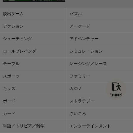
脱出ゲーム
パズル
アクション
アーケード
シューティング
アドベンチャー
ロールプレイング
シミュレーション
テーブル
レーシング／レース
スポーツ
ファミリー
キッズ
カジノ
ボード
ストラテジー
カード
さいころ
単語／トリビア／雑学
エンターテインメント