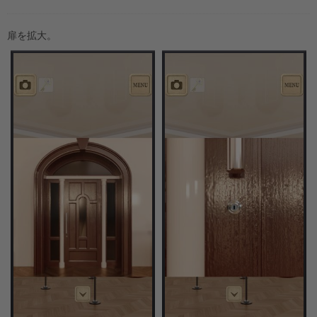
扉を拡大。