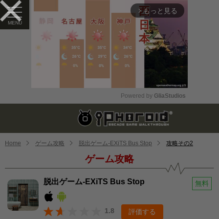
もっと見る
arrow_forward_ios
Powered by 
GliaStudios
Mute
Home
ゲーム攻略
脱出ゲーム-EXiTS Bus Stop
攻略その2
ゲーム攻略
脱出ゲーム-EXiTS Bus Stop
無料
1.8
評価する