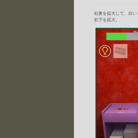
右奥を拡大して、白い
右下を拡大。