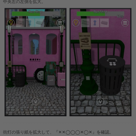
中央左の左側を拡大。
街灯の張り紙を拡大して、『✕✕◯◯◯✕◯✕』を確認。