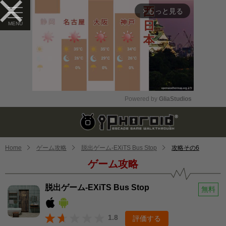
もっと見る
arrow_forward_ios
Powered by 
GliaStudios
Mute
Home
ゲーム攻略
脱出ゲーム-EXiTS Bus Stop
攻略その6
ゲーム攻略
脱出ゲーム-EXiTS Bus Stop
無料
1.8
評価する