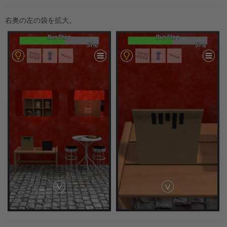
右奥の左の袋を拡大。