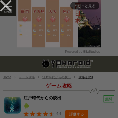
もっと見る
arrow_forward_ios
Powered by 
GliaStudios
Mute
Home
ゲーム攻略
江戸時代からの脱出
攻略その3
ゲーム攻略
江戸時代からの脱出
無料
4.6
評価する