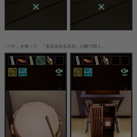
「バチ」を使って、『右左右右右左右』の順で叩く。