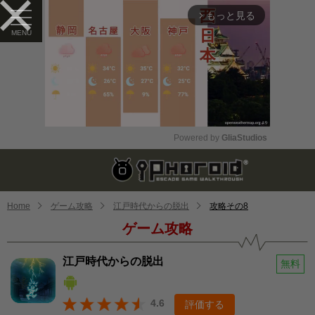
もっと見る
arrow_forward_ios
Powered by 
GliaStudios
Mute
Home
ゲーム攻略
江戸時代からの脱出
攻略その8
ゲーム攻略
江戸時代からの脱出
無料
4.6
評価する