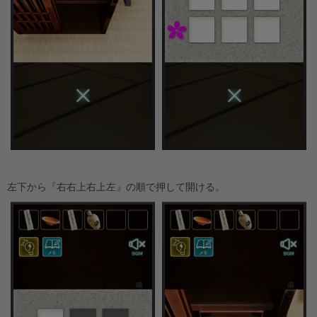
左下から『右右上右上左』の順で押して開ける。