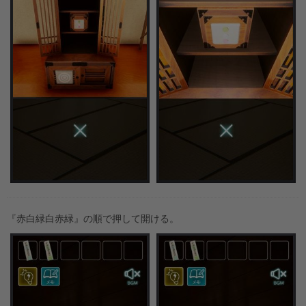
『赤白緑白赤緑』の順で押して開ける。