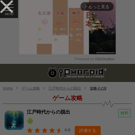
もっと見る
arrow_forward_ios
Powered by 
GliaStudios
Mute
Home
ゲーム攻略
江戸時代からの脱出
攻略その9
ゲーム攻略
江戸時代からの脱出
無料
4.6
評価する