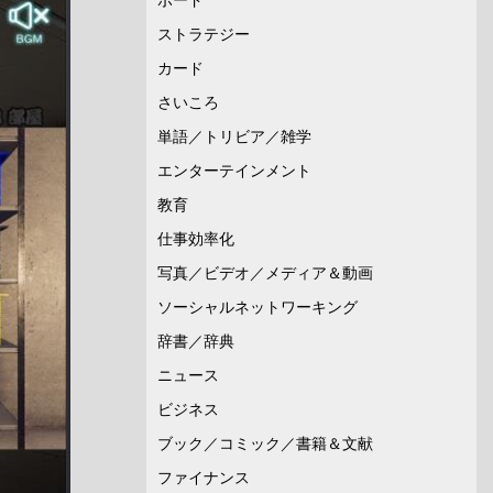
ストラテジー
カード
さいころ
単語／トリビア／雑学
エンターテインメント
教育
仕事効率化
写真／ビデオ／メディア＆動画
ソーシャルネットワーキング
辞書／辞典
ニュース
ビジネス
ブック／コミック／書籍＆文献
ファイナンス