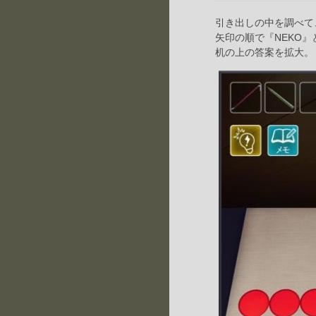
引き出しの中を調べて、
矢印の順で『NEKO
机の上の答案を拡大。