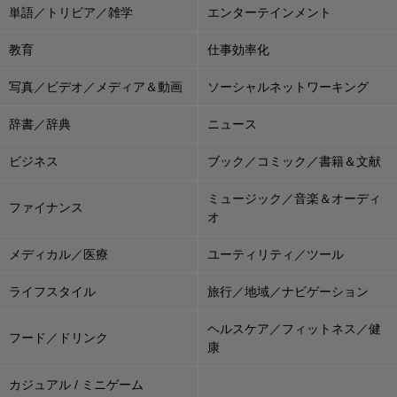
単語／トリビア／雑学
エンターテインメント
教育
仕事効率化
写真／ビデオ／メディア＆動画
ソーシャルネットワーキング
辞書／辞典
ニュース
ビジネス
ブック／コミック／書籍＆文献
ミュージック／音楽＆オーディ
ファイナンス
オ
メディカル／医療
ユーティリティ／ツール
ライフスタイル
旅行／地域／ナビゲーション
ヘルスケア／フィットネス／健
フード／ドリンク
康
カジュアル / ミニゲーム