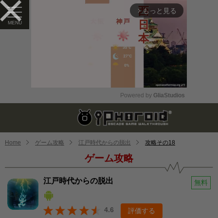
もっと見る
arrow_forward_ios
Powered by 
GliaStudios
Mute
Home
ゲーム攻略
江戸時代からの脱出
攻略その18
ゲーム攻略
江戸時代からの脱出
無料
4.6
評価する