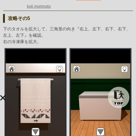
koji morimoto
攻略その5
下のタオルを拡大して、三角形の向き『右上、左下、右下、右下、
左上、左下』を確認。
右の冷凍庫を拡大。