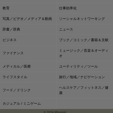
教育
仕事効率化
写真／ビデオ／メディア＆動画
ソーシャルネットワーキング
辞書／辞典
ニュース
ビジネス
ブック／コミック／書籍＆文献
ミュージック／音楽＆オーディ
ファイナンス
オ
メディカル／医療
ユーティリティ／ツール
ライフスタイル
旅行／地域／ナビゲーション
ヘルスケア／フィットネス／健
フード／ドリンク
康
カジュアル / ミニゲーム
© 2024 iPhoroid.