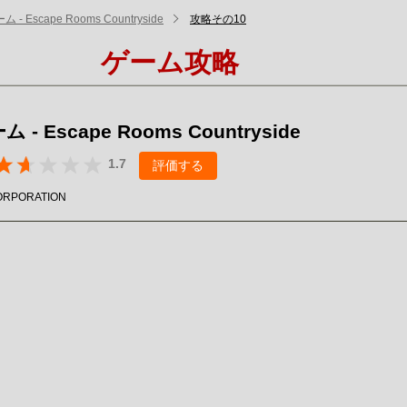
- Escape Rooms Countryside
攻略その10
ゲーム攻略
- Escape Rooms Countryside
1.7
評価する
ORPORATION