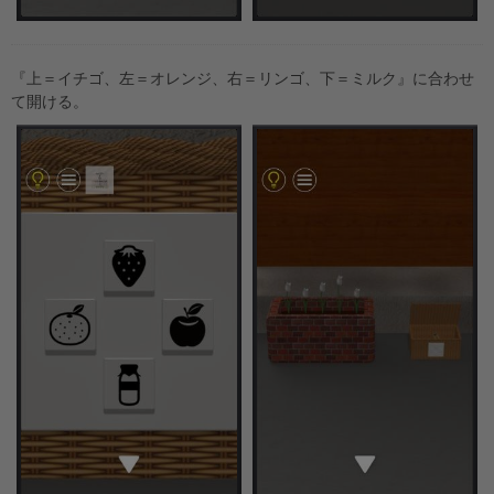
『上＝イチゴ、左＝オレンジ、右＝リンゴ、下＝ミルク』に合わせ
て開ける。