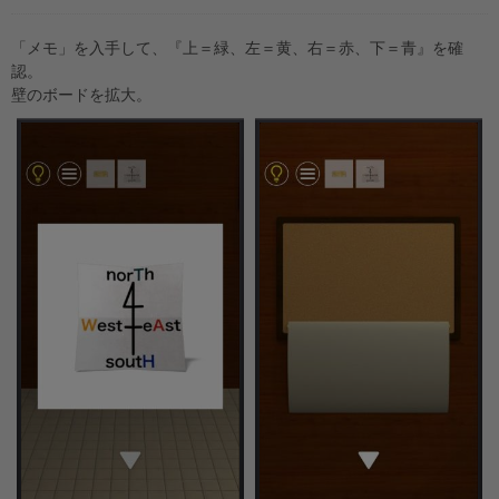
「メモ」を入手して、『上＝緑、左＝黄、右＝赤、下＝青』を確
認。
壁のボードを拡大。