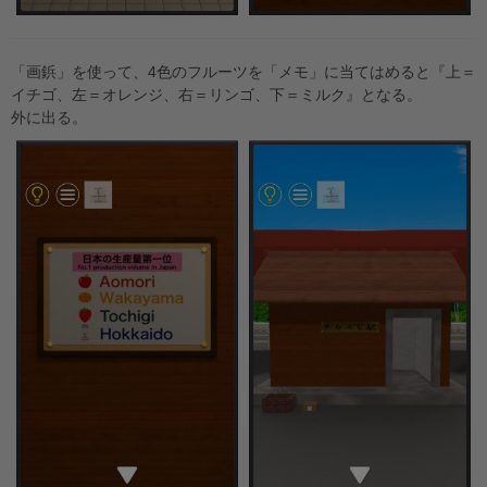
「画鋲」を使って、4色のフルーツを「メモ」に当てはめると『上＝
イチゴ、左＝オレンジ、右＝リンゴ、下＝ミルク』となる。
外に出る。