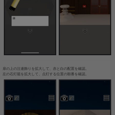
扉の上の注連飾りを拡大して、赤と白の配置を確認。
左の石灯籠を拡大して、点灯する位置の順番を確認。