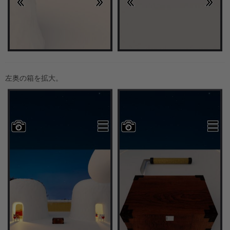
左奥の箱を拡大。