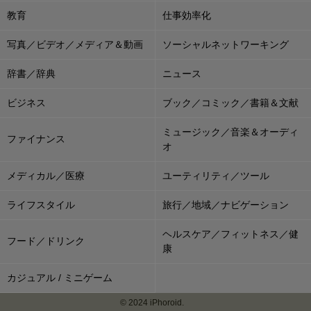
教育
仕事効率化
写真／ビデオ／メディア＆動画
ソーシャルネットワーキング
辞書／辞典
ニュース
ビジネス
ブック／コミック／書籍＆文献
ミュージック／音楽＆オーディ
ファイナンス
オ
メディカル／医療
ユーティリティ／ツール
ライフスタイル
旅行／地域／ナビゲーション
ヘルスケア／フィットネス／健
フード／ドリンク
康
カジュアル / ミニゲーム
© 2024 iPhoroid.