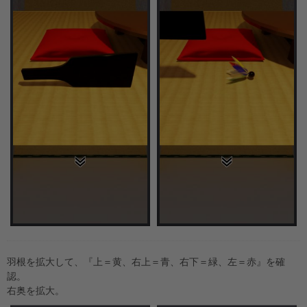
羽根を拡大して、『上＝黄、右上＝青、右下＝緑、左＝赤』を確
認。
右奥を拡大。