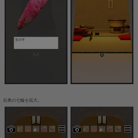
右奥の七輪を拡大。