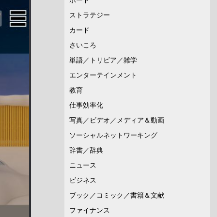
ストラテジー
カード
さいころ
単語／トリビア／雑学
エンターテインメント
教育
仕事効率化
写真／ビデオ／メディア＆動画
ソーシャルネットワーキング
辞書／辞典
ニュース
ビジネス
ブック／コミック／書籍＆文献
ファイナンス