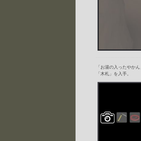
「お湯の入ったやかん
「木札」を入手。