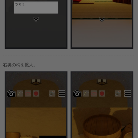
右奥の桶を拡大。