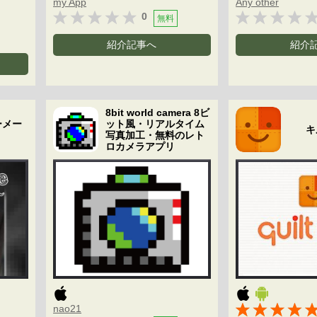
my App
Any other
0
無料
紹介記事へ
紹介
8bit world camera 8ビ
ーメー
ット風・リアルタイム
キ
写真加工・無料のレト
ロカメラアプリ
nao21