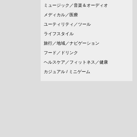
ミュージック／音楽＆オーディオ
メディカル／医療
ユーティリティ／ツール
ライフスタイル
旅行／地域／ナビゲーション
フード／ドリンク
ヘルスケア／フィットネス／健康
カジュアル / ミニゲーム