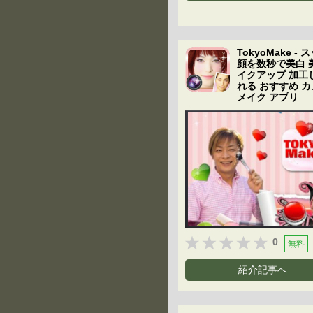
TokyoMake -
顔を数秒で美白 
イクアップ 加工
れる おすすめ 
メイク アプリ
0
無料
紹介記事へ