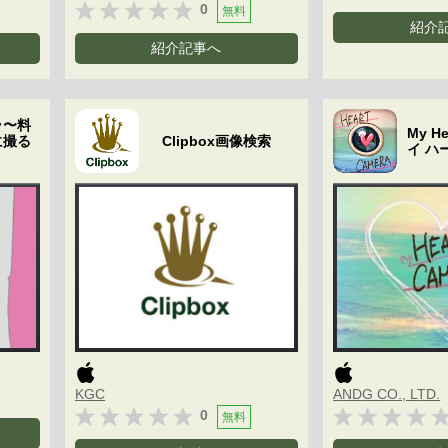
0
無料
紹介
紹介記事へ
ラ〜料
My He
に撮る
Clipbox画像検索
イ ハ
KGC
ANDG CO., LTD.
0
無料