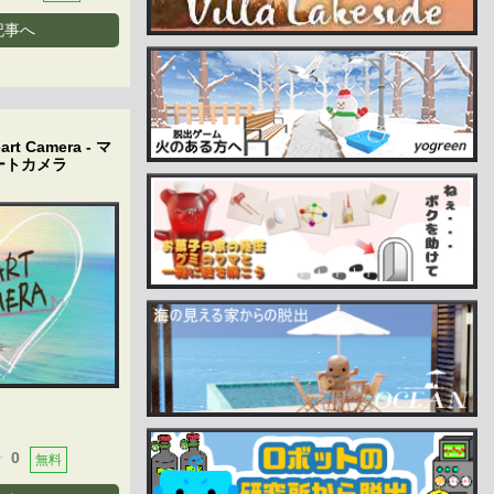
記事へ
art Camera - マ
ートカメラ
0
無料