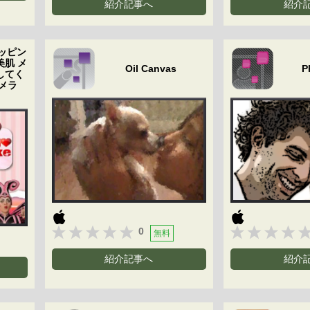
紹介記事へ
紹介
 スッピン
美肌 メ
Oil Canvas
P
してく
カメラ
0
無料
紹介記事へ
紹介