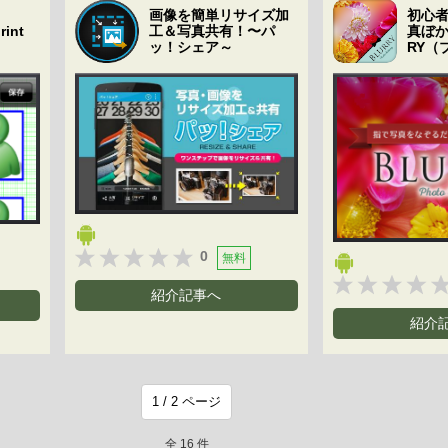
画像を簡単リサイズ加
初心
int
工＆写真共有！〜パ
真ぼか
ッ！シェア～
RY（
0
無料
紹介記事へ
紹介
全 16 件