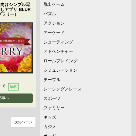
脱出ゲーム
者向けシンプル写
しアプリ-BLUR
パズル
ブラリー）
アクション
アーケード
シューティング
アドベンチャー
ロールプレイング
シミュレーション
テーブル
0
無料
レーシング／レース
記事へ
スポーツ
ファミリー
キッズ
次のページ
カジノ
ボード