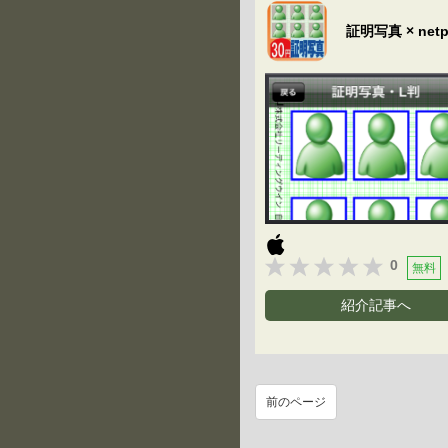
証明写真 × netpr
0
無料
紹介記事へ
前のページ