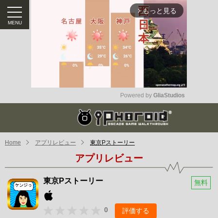
もっと見る
arrow_forward_ios
Powered by 
GliaStudios
Mute
Home
アプリレビュー
東京Pストーリー
アプリレビュー
東京Pストーリー
無料
0
評価する