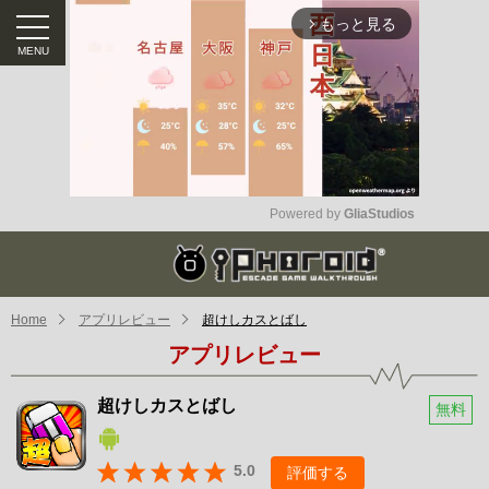
もっと見る
arrow_forward_ios
Powered by 
GliaStudios
Mute
Home
アプリレビュー
超けしカスとばし
アプリレビュー
超けしカスとばし
無料
5.0
評価する