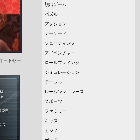
脱出ゲーム
パズル
アクション
アーケード
シューティング
アドベンチャー
オートセー
ロールプレイング
シミュレーション
テーブル
レーシング／レース
スポーツ
ファミリー
キッズ
カジノ
ボード