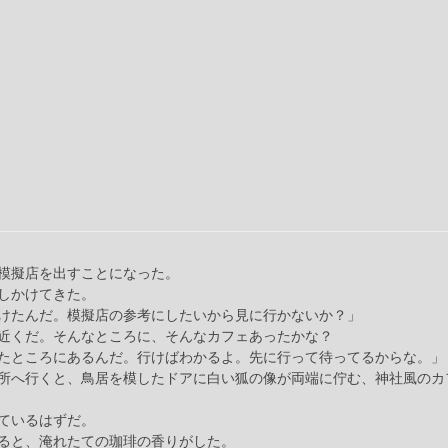
模擬店を出すことになった。
しかけてきた。
けたんだ。模擬店の参考にしたいから見に行かないか？」
近くだ。そんなところに、そんなカフェあったかな？
たところにあるんだ。行けばわかるよ。先に行って待ってるからな。」
所へ行くと、鳥居を模したドアに白い狐の像が両端に佇む、神社風のカ
ているはずだ。
ると、淹れたての珈琲の香りがした。