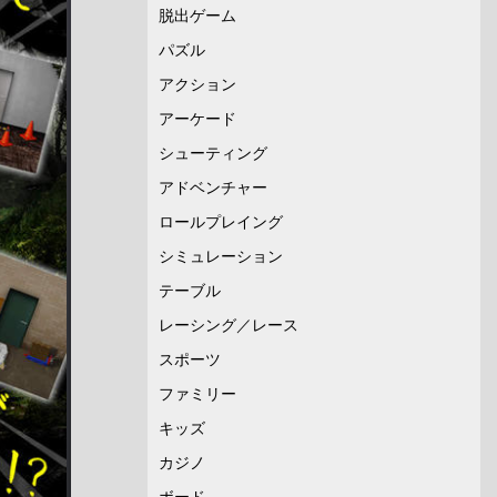
脱出ゲーム
パズル
アクション
アーケード
シューティング
アドベンチャー
ロールプレイング
シミュレーション
テーブル
レーシング／レース
スポーツ
ファミリー
キッズ
カジノ
ボード