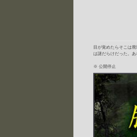
目が覚めたらそこは廃
は謎だらけだった。あ
※ 公開停止