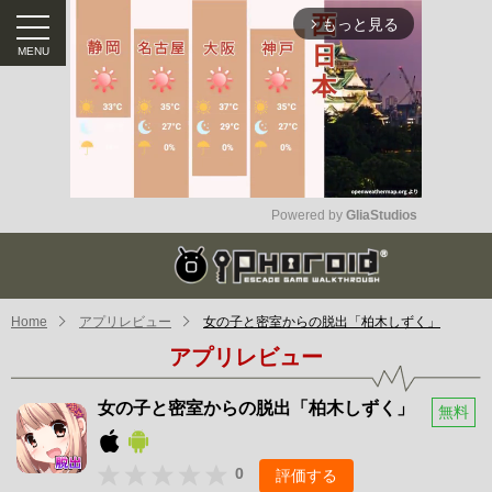
もっと見る
arrow_forward_ios
Powered by 
GliaStudios
Mute
Home
アプリレビュー
女の子と密室からの脱出「柏木しずく」
アプリレビュー
女の子と密室からの脱出「柏木しずく」
無料
0
評価する