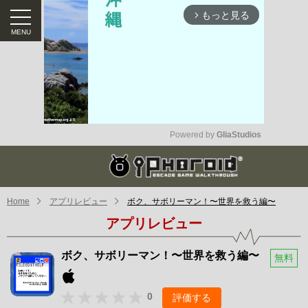
もっと見る
arrow_forward_ios
Powered by 
GliaStudios
Mute
Home
アプリレビュー
ボク、サボリーマン！〜世界を救う編〜
アプリレビュー
ボク、サボリーマン！〜世界を救う編〜
無料
0
評価する