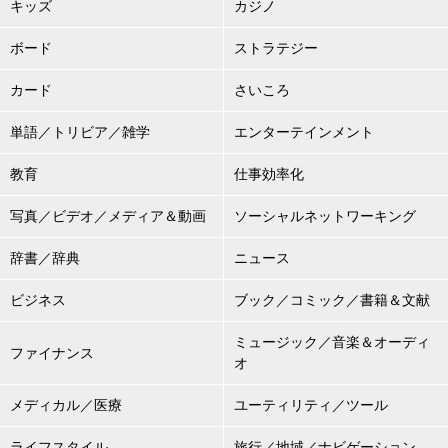
キッズ
カジノ
ボード
ストラテジー
カード
さいころ
単語／トリビア／雑学
エンターテインメント
教育
仕事効率化
写真／ビデオ／メディア＆動画
ソーシャルネットワーキング
辞書／辞典
ニュース
ビジネス
ブック／コミック／書籍＆文献
ミュージック／音楽＆オーディ
ファイナンス
オ
メディカル／医療
ユーティリティ／ツール
ライフスタイル
旅行／地域／ナビゲーション