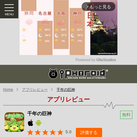
もっと見る
arrow_forward_ios
Powered by 
GliaStudios
Mute
Home
アプリレビュー
千年の巨神
アプリレビュー
千年の巨神
無料
5.0
評価する