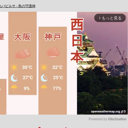
れバビルサ - 島の守護神
もっと見る
arrow_forward_ios
Powered by 
GliaStudios