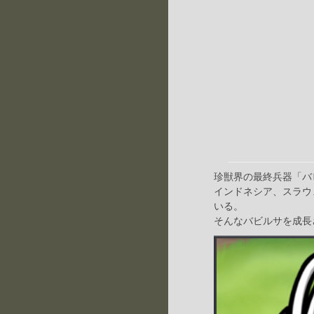
珍獣界の最終兵器「バ
インドネシア、スラウ
いる。
そんなバビルサを成長