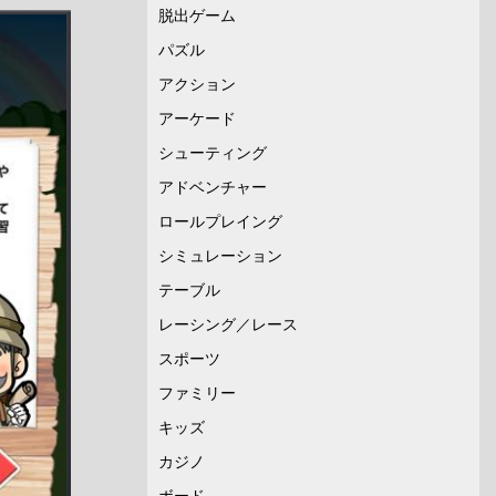
脱出ゲーム
パズル
アクション
アーケード
シューティング
アドベンチャー
ロールプレイング
シミュレーション
テーブル
レーシング／レース
スポーツ
ファミリー
キッズ
カジノ
ボード