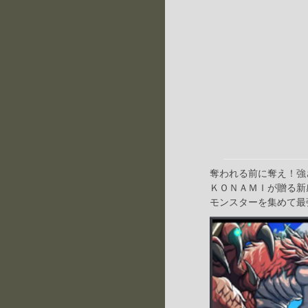
奪われる前に奪え！強
ＫＯＮＡＭＩが贈る新
モンスターを集めて最