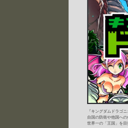
『キングダムドラゴニ
自国の防衛や他国への
世界一の「王国」を目