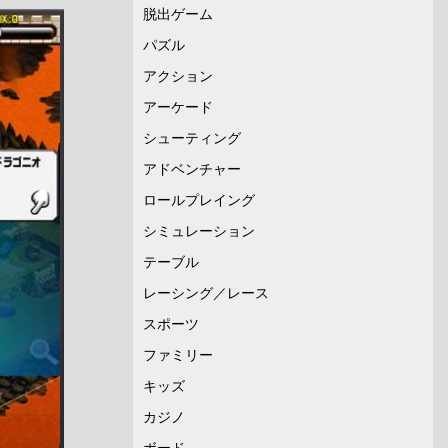
脱出ゲーム
パズル
アクション
アーケード
シューティング
アドベンチャー
ロールプレイング
シミュレーション
テーブル
レーシング／レース
スポーツ
ファミリー
キッズ
カジノ
ボード