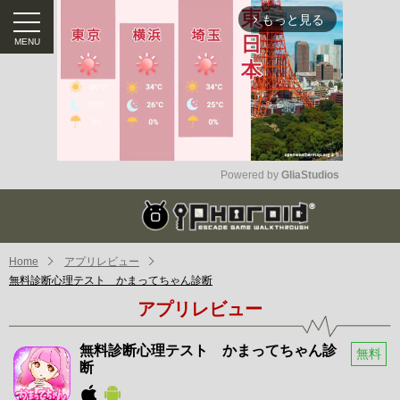
もっと見る
arrow_forward_ios
Powered by 
GliaStudios
Mute
Home
アプリレビュー
無料診断心理テスト かまってちゃん診断
アプリレビュー
無料診断心理テスト かまってちゃん診
無料
断