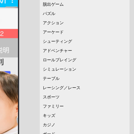
脱出ゲーム
パズル
アクション
アーケード
シューティング
アドベンチャー
ロールプレイング
シミュレーション
テーブル
レーシング／レース
スポーツ
ファミリー
キッズ
カジノ
ボード