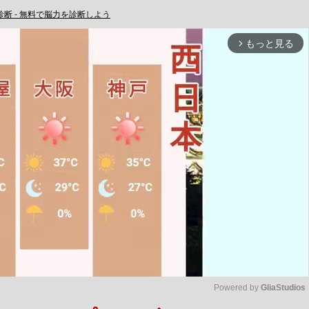
Q診断 - 無料で脳力を診断しよう
もっと見る
arrow_forward_ios
Powered by 
GliaStudios