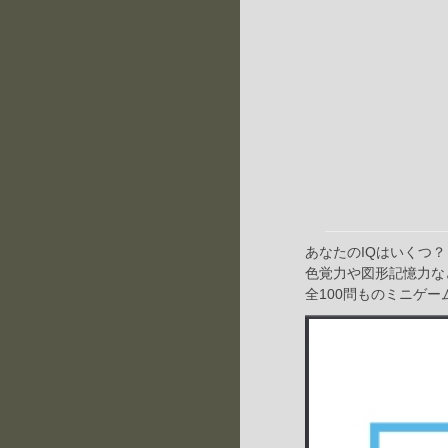
あなたのIQはいくつ？
色覚力や図形記憶力な
全100問ものミニゲ