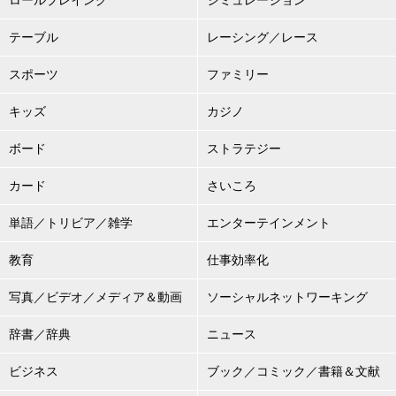
ロールプレイング
シミュレーション
テーブル
レーシング／レース
スポーツ
ファミリー
キッズ
カジノ
ボード
ストラテジー
カード
さいころ
単語／トリビア／雑学
エンターテインメント
教育
仕事効率化
写真／ビデオ／メディア＆動画
ソーシャルネットワーキング
辞書／辞典
ニュース
ビジネス
ブック／コミック／書籍＆文献