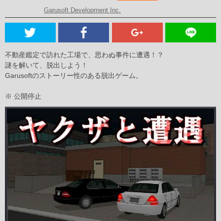
Garusoft Development Inc.
不動産鑑定で訪れた工場で、思わぬ事件に遭遇！？
謎を解いて、脱出しよう！
Garusoftのストーリー性のある脱出ゲーム。
※ 公開停止