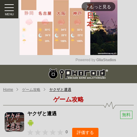
もっと見る
arrow_forward_ios
Powered by 
GliaStudios
Mute
Home
ゲーム攻略
ヤクザと遭遇
ゲーム攻略
ヤクザと遭遇
無料
0
評価する