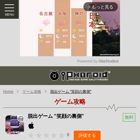
もっと見る
arrow_forward_ios
Powered by 
GliaStudios
Mute
Home
ゲーム攻略
脱出ゲーム "笑顔の裏側"
ゲーム攻略
脱出ゲーム "笑顔の裏側"
無料
0
評価する