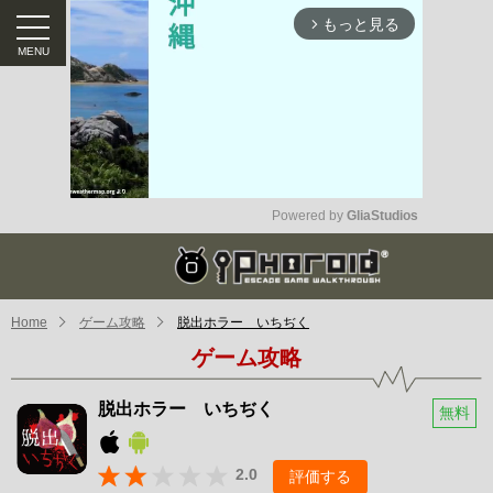
もっと見る
arrow_forward_ios
Powered by 
GliaStudios
Mute
Home
ゲーム攻略
脱出ホラー いちぢく
ゲーム攻略
脱出ホラー いちぢく
無料
2.0
評価する