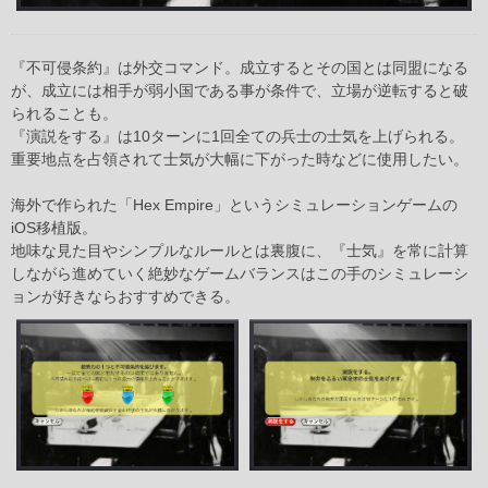
『不可侵条約』は外交コマンド。成立するとその国とは同盟になる
が、成立には相手が弱小国である事が条件で、立場が逆転すると破
られることも。
『演説をする』は10ターンに1回全ての兵士の士気を上げられる。
重要地点を占領されて士気が大幅に下がった時などに使用したい。
海外で作られた「Hex Empire」というシミュレーションゲームの
iOS移植版。
地味な見た目やシンプルなルールとは裏腹に、『士気』を常に計算
しながら進めていく絶妙なゲームバランスはこの手のシミュレーシ
ョンが好きならおすすめできる。