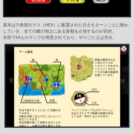
基本は六角形のマス（HEX）に配置された兵士をターンごとに動か
していき、全ての敵の領土にある首都を占領するのが目的。
全部で54ものマップが用意されており、やりごたえは充分。