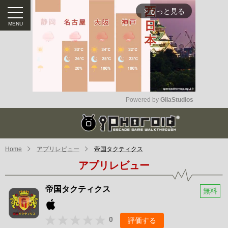
もっと見る
arrow_forward_ios
Powered by 
GliaStudios
Mute
Home
アプリレビュー
帝国タクティクス
アプリレビュー
帝国タクティクス
無料
0
評価する