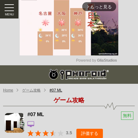
もっと見る
arrow_forward_ios
Powered by 
GliaStudios
Mute
Home
ゲーム攻略
#07 ML
ゲーム攻略
#07 ML
無料
3.5
評価する