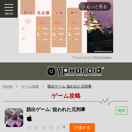
もっと見る
arrow_forward_ios
Powered by 
GliaStudios
Mute
Home
ゲーム攻略
脱出ゲーム: 狙われた元刑事
ゲーム攻略
脱出ゲーム: 狙われた元刑事
無料
0
評価する