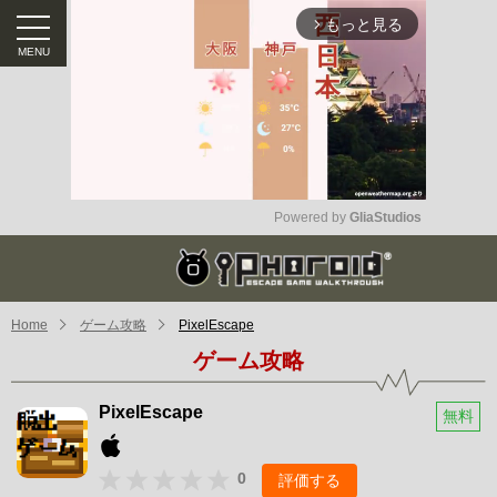
もっと見る
arrow_forward_ios
Powered by 
GliaStudios
Mute
Home
ゲーム攻略
PixelEscape
ゲーム攻略
PixelEscape
無料
0
評価する