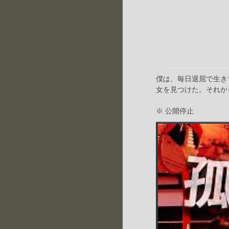
僕は、毎日退屈で生き
女を見つけた。それか
※ 公開停止