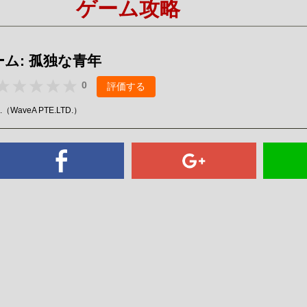
ゲーム攻略
Mute
ム: 孤独な青年
0
評価する
D.（WaveA PTE.LTD.）